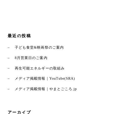
電力の契約や供給元を独自に選択することができない環境に
あります。 その中でも、自分たちの事業活動で使用した電力
に対して環境的な責任を果たすため、 この取り組みを行って
います。 また今回のオフセットは、復興の途上にある石川県
における太陽光発電設備によって生み出された 再生可能エネ
ルギーの環境価値を活用しています。地域の再生とエネルギ
最近の投稿
ー転換の両方に少しでも貢献できる形を選びました。 直接的
に電力の再生可能エネルギー化を選択できない場合でも、環
子ども食堂&映画祭のご案内
境価値を適切に補うことで、再生可能エネルギーの普及と持
続可能な社会づくりに貢献していきます。
8月営業日のご案内
再生可能エネルギーの取組み
メディア掲載情報｜YouTube(SRA)
メディア掲載情報｜やまとごころ.jp
アーカイブ